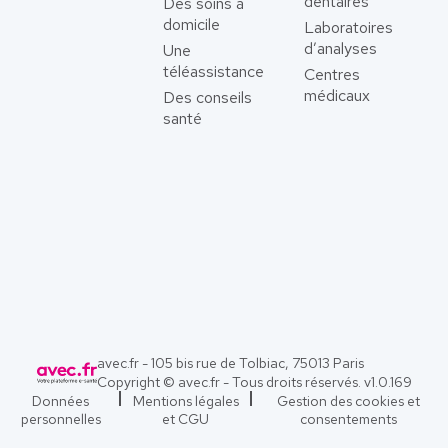
dentaires
Des soins à
domicile
Laboratoires
d’analyses
Une
téléassistance
Centres
médicaux
Des conseils
santé
avec.fr - 105 bis rue de Tolbiac, 75013 Paris
Copyright © avec.fr - Tous droits réservés. v
1.0.169
Données
Mentions légales
Gestion des cookies et
personnelles
et CGU
consentements