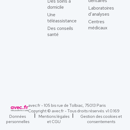
dentaires
Des soins à
domicile
Laboratoires
d’analyses
Une
téléassistance
Centres
médicaux
Des conseils
santé
avec.fr - 105 bis rue de Tolbiac, 75013 Paris
Copyright © avec.fr - Tous droits réservés. v
1.0.169
Données
Mentions légales
Gestion des cookies et
personnelles
et CGU
consentements