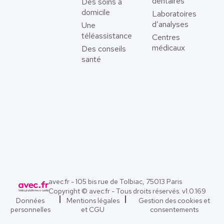
dentaires
Des soins à
domicile
Laboratoires
d’analyses
Une
téléassistance
Centres
médicaux
Des conseils
santé
avec.fr - 105 bis rue de Tolbiac, 75013 Paris
Copyright © avec.fr - Tous droits réservés. v
1.0.169
Données
Mentions légales
Gestion des cookies et
personnelles
et CGU
consentements