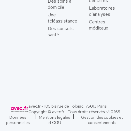
dentaires
Des soins à
domicile
Laboratoires
d’analyses
Une
téléassistance
Centres
médicaux
Des conseils
santé
avec.fr - 105 bis rue de Tolbiac, 75013 Paris
Copyright © avec.fr - Tous droits réservés. v
1.0.169
Données
Mentions légales
Gestion des cookies et
personnelles
et CGU
consentements