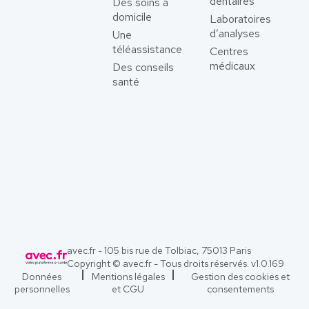
dentaires
Des soins à
domicile
Laboratoires
d’analyses
Une
téléassistance
Centres
médicaux
Des conseils
santé
avec.fr - 105 bis rue de Tolbiac, 75013 Paris
Copyright © avec.fr - Tous droits réservés. v
1.0.169
Données
Mentions légales
Gestion des cookies et
personnelles
et CGU
consentements