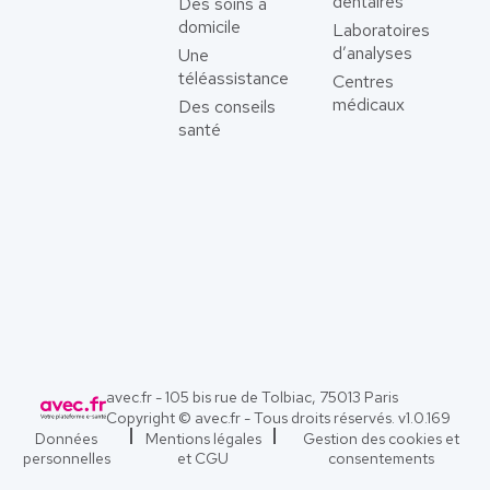
dentaires
Des soins à
domicile
Laboratoires
d’analyses
Une
téléassistance
Centres
médicaux
Des conseils
santé
avec.fr - 105 bis rue de Tolbiac, 75013 Paris
Copyright © avec.fr - Tous droits réservés. v
1.0.169
Données
Mentions légales
Gestion des cookies et
personnelles
et CGU
consentements