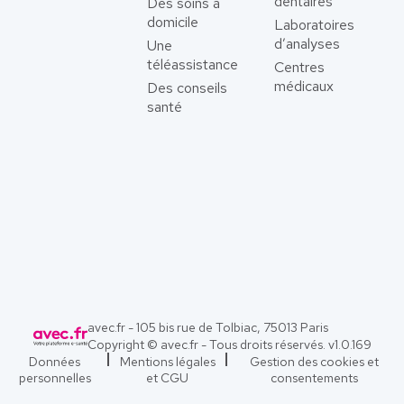
dentaires
Des soins à
domicile
Laboratoires
d’analyses
Une
téléassistance
Centres
médicaux
Des conseils
santé
avec.fr - 105 bis rue de Tolbiac, 75013 Paris
Copyright © avec.fr - Tous droits réservés. v
1.0.169
Données
Mentions légales
Gestion des cookies et
personnelles
et CGU
consentements