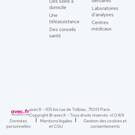
dentaires
Des soins à
domicile
Laboratoires
d’analyses
Une
téléassistance
Centres
médicaux
Des conseils
santé
avec.fr - 105 bis rue de Tolbiac, 75013 Paris
Copyright © avec.fr - Tous droits réservés. v
1.0.169
Données
Mentions légales
Gestion des cookies et
personnelles
et CGU
consentements