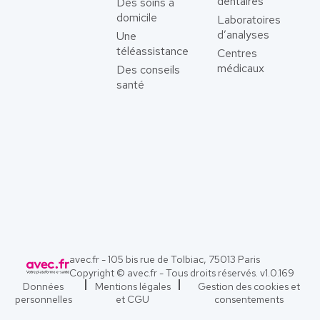
dentaires
Des soins à
domicile
Laboratoires
d’analyses
Une
téléassistance
Centres
médicaux
Des conseils
santé
avec.fr - 105 bis rue de Tolbiac, 75013 Paris
Copyright © avec.fr - Tous droits réservés. v
1.0.169
Données
Mentions légales
Gestion des cookies et
personnelles
et CGU
consentements