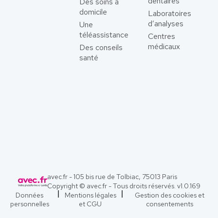
dentaires
Des soins à
domicile
Laboratoires
d’analyses
Une
téléassistance
Centres
médicaux
Des conseils
santé
avec.fr - 105 bis rue de Tolbiac, 75013 Paris
Copyright © avec.fr - Tous droits réservés. v
1.0.169
Données
Mentions légales
Gestion des cookies et
personnelles
et CGU
consentements