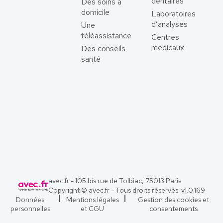
dentaires
Des soins à
domicile
Laboratoires
d’analyses
Une
téléassistance
Centres
médicaux
Des conseils
santé
avec.fr - 105 bis rue de Tolbiac, 75013 Paris
Copyright © avec.fr - Tous droits réservés. v
1.0.169
Données
Mentions légales
Gestion des cookies et
personnelles
et CGU
consentements