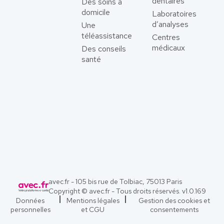
dentaires
Des soins à
domicile
Laboratoires
d’analyses
Une
téléassistance
Centres
médicaux
Des conseils
santé
avec.fr - 105 bis rue de Tolbiac, 75013 Paris
Copyright © avec.fr - Tous droits réservés. v
1.0.169
Données
Mentions légales
Gestion des cookies et
personnelles
et CGU
consentements