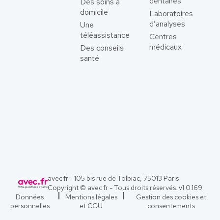
dentaires
Des soins à
domicile
Laboratoires
d’analyses
Une
téléassistance
Centres
médicaux
Des conseils
santé
avec.fr - 105 bis rue de Tolbiac, 75013 Paris
Copyright © avec.fr - Tous droits réservés. v
1.0.169
Données
Mentions légales
Gestion des cookies et
personnelles
et CGU
consentements