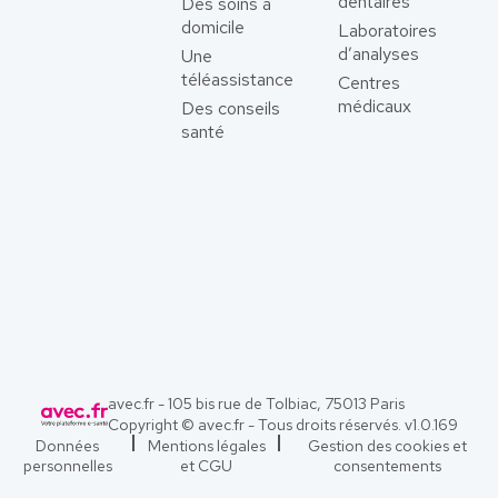
dentaires
Des soins à
domicile
Laboratoires
d’analyses
Une
téléassistance
Centres
médicaux
Des conseils
santé
avec.fr - 105 bis rue de Tolbiac, 75013 Paris
Copyright © avec.fr - Tous droits réservés. v
1.0.169
Données
Mentions légales
Gestion des cookies et
personnelles
et CGU
consentements