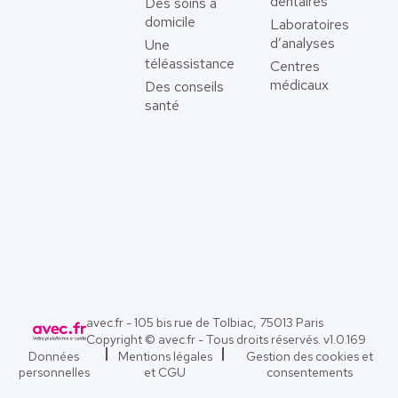
dentaires
Des soins à
domicile
Laboratoires
d’analyses
Une
téléassistance
Centres
médicaux
Des conseils
santé
avec.fr - 105 bis rue de Tolbiac, 75013 Paris
Copyright © avec.fr - Tous droits réservés. v
1.0.169
Données
Mentions légales
Gestion des cookies et
personnelles
et CGU
consentements