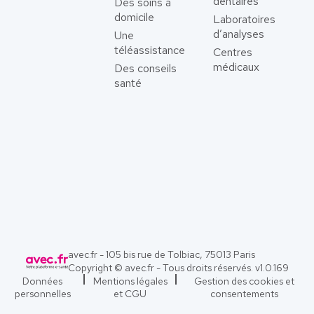
dentaires
Des soins à
domicile
Laboratoires
d’analyses
Une
téléassistance
Centres
médicaux
Des conseils
santé
avec.fr - 105 bis rue de Tolbiac, 75013 Paris
Copyright © avec.fr - Tous droits réservés. v
1.0.169
Données
Mentions légales
Gestion des cookies et
personnelles
et CGU
consentements