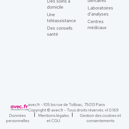
dentaires
Des soins à
domicile
Laboratoires
d’analyses
Une
téléassistance
Centres
médicaux
Des conseils
santé
avec.fr - 105 bis rue de Tolbiac, 75013 Paris
Copyright © avec.fr - Tous droits réservés. v
1.0.169
Données
Mentions légales
Gestion des cookies et
personnelles
et CGU
consentements