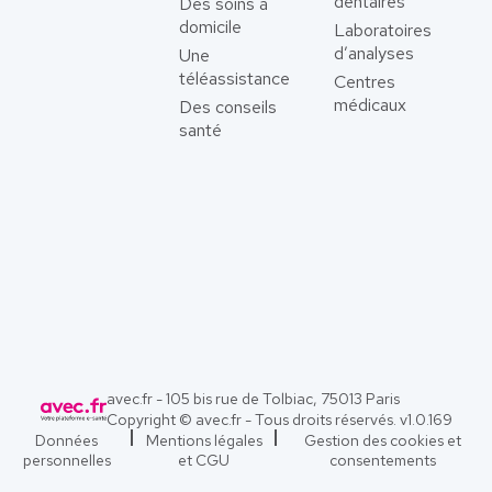
dentaires
Des soins à
domicile
Laboratoires
d’analyses
Une
téléassistance
Centres
médicaux
Des conseils
santé
avec.fr - 105 bis rue de Tolbiac, 75013 Paris
Copyright © avec.fr - Tous droits réservés. v
1.0.169
Données
Mentions légales
Gestion des cookies et
personnelles
et CGU
consentements