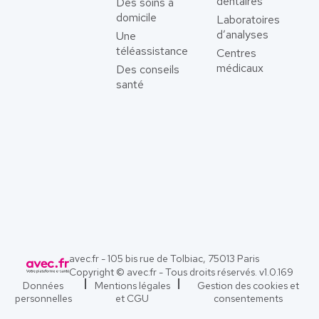
dentaires
Des soins à
domicile
Laboratoires
d’analyses
Une
téléassistance
Centres
médicaux
Des conseils
santé
avec.fr - 105 bis rue de Tolbiac, 75013 Paris
Copyright © avec.fr - Tous droits réservés. v
1.0.169
Données
Mentions légales
Gestion des cookies et
personnelles
et CGU
consentements