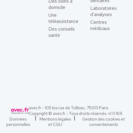
dentaires
Des soins à
domicile
Laboratoires
d’analyses
Une
téléassistance
Centres
médicaux
Des conseils
santé
avec.fr - 105 bis rue de Tolbiac, 75013 Paris
Copyright © avec.fr - Tous droits réservés. v
1.0.169
Données
Mentions légales
Gestion des cookies et
personnelles
et CGU
consentements