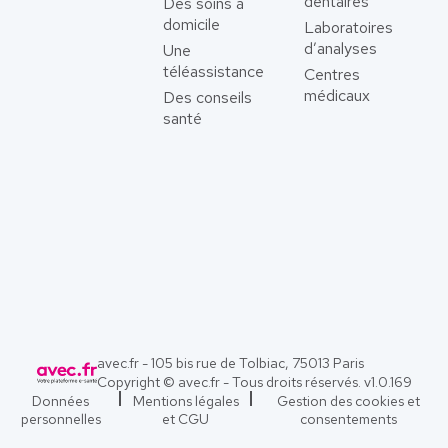
dentaires
Des soins à
domicile
Laboratoires
d’analyses
Une
téléassistance
Centres
médicaux
Des conseils
santé
avec.fr - 105 bis rue de Tolbiac, 75013 Paris
Copyright © avec.fr - Tous droits réservés. v
1.0.169
Données
Mentions légales
Gestion des cookies et
personnelles
et CGU
consentements