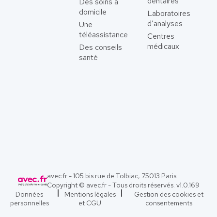
dentaires
Des soins à
domicile
Laboratoires
d’analyses
Une
téléassistance
Centres
médicaux
Des conseils
santé
avec.fr - 105 bis rue de Tolbiac, 75013 Paris
Copyright © avec.fr - Tous droits réservés. v
1.0.169
Données
Mentions légales
Gestion des cookies et
personnelles
et CGU
consentements