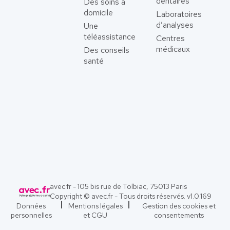
dentaires
Des soins à
domicile
Laboratoires
d’analyses
Une
téléassistance
Centres
médicaux
Des conseils
santé
avec.fr - 105 bis rue de Tolbiac, 75013 Paris
Copyright © avec.fr - Tous droits réservés. v
1.0.169
Données
Mentions légales
Gestion des cookies et
personnelles
et CGU
consentements