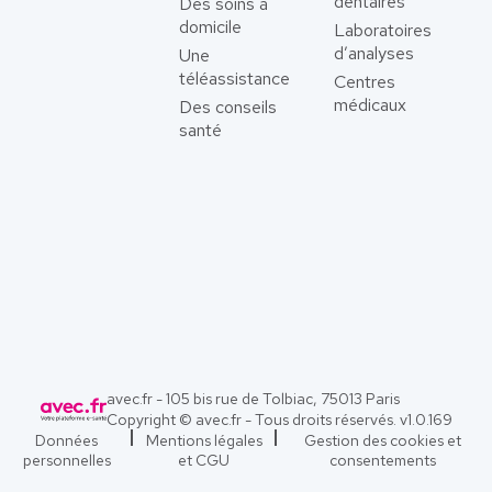
dentaires
Des soins à
domicile
Laboratoires
d’analyses
Une
téléassistance
Centres
médicaux
Des conseils
santé
avec.fr - 105 bis rue de Tolbiac, 75013 Paris
Copyright © avec.fr - Tous droits réservés. v
1.0.169
Données
Mentions légales
Gestion des cookies et
personnelles
et CGU
consentements