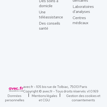
dentaires
Des soins à
domicile
Laboratoires
d’analyses
Une
téléassistance
Centres
médicaux
Des conseils
santé
avec.fr - 105 bis rue de Tolbiac, 75013 Paris
Copyright © avec.fr - Tous droits réservés. v
1.0.169
Données
Mentions légales
Gestion des cookies et
personnelles
et CGU
consentements