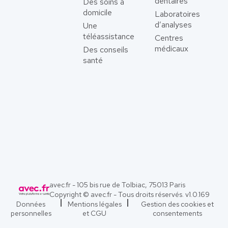
dentaires
Des soins à
domicile
Laboratoires
d’analyses
Une
téléassistance
Centres
médicaux
Des conseils
santé
avec.fr - 105 bis rue de Tolbiac, 75013 Paris
Copyright © avec.fr - Tous droits réservés. v
1.0.169
Données
Mentions légales
Gestion des cookies et
personnelles
et CGU
consentements