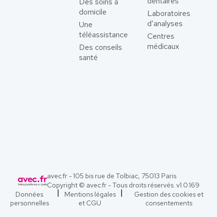
dentaires
Des soins à
domicile
Laboratoires
d’analyses
Une
téléassistance
Centres
médicaux
Des conseils
santé
avec.fr - 105 bis rue de Tolbiac, 75013 Paris
Copyright © avec.fr - Tous droits réservés. v
1.0.169
Données
Mentions légales
Gestion des cookies et
personnelles
et CGU
consentements