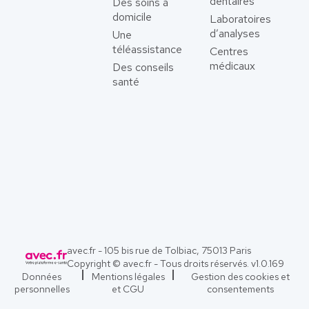
dentaires
Des soins à
domicile
Laboratoires
d’analyses
Une
téléassistance
Centres
médicaux
Des conseils
santé
avec.fr - 105 bis rue de Tolbiac, 75013 Paris
Copyright © avec.fr - Tous droits réservés. v
1.0.169
Données
Mentions légales
Gestion des cookies et
personnelles
et CGU
consentements