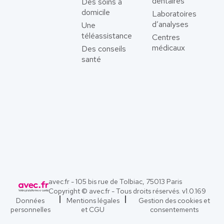
dentaires
Des soins à
domicile
Laboratoires
d’analyses
Une
téléassistance
Centres
médicaux
Des conseils
santé
avec.fr - 105 bis rue de Tolbiac, 75013 Paris
Copyright © avec.fr - Tous droits réservés. v
1.0.169
Données
Mentions légales
Gestion des cookies et
personnelles
et CGU
consentements