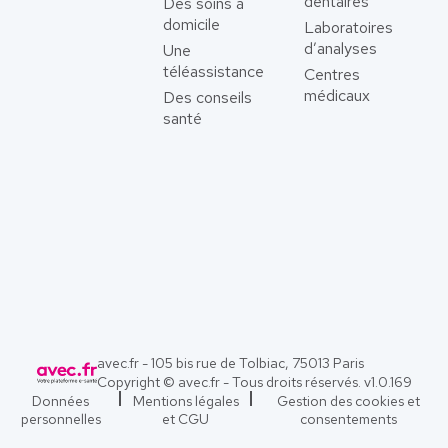
dentaires
Des soins à
domicile
Laboratoires
d’analyses
Une
téléassistance
Centres
médicaux
Des conseils
santé
avec.fr - 105 bis rue de Tolbiac, 75013 Paris
Copyright © avec.fr - Tous droits réservés. v
1.0.169
Données
Mentions légales
Gestion des cookies et
personnelles
et CGU
consentements