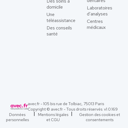
dentaires
Des soins à
domicile
Laboratoires
d’analyses
Une
téléassistance
Centres
médicaux
Des conseils
santé
avec.fr - 105 bis rue de Tolbiac, 75013 Paris
Copyright © avec.fr - Tous droits réservés. v
1.0.169
Données
Mentions légales
Gestion des cookies et
personnelles
et CGU
consentements