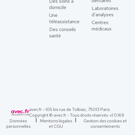
dentaires
Des soins à
domicile
Laboratoires
d’analyses
Une
téléassistance
Centres
médicaux
Des conseils
santé
avec.fr - 105 bis rue de Tolbiac, 75013 Paris
Copyright © avec.fr - Tous droits réservés. v
1.0.169
Données
Mentions légales
Gestion des cookies et
personnelles
et CGU
consentements