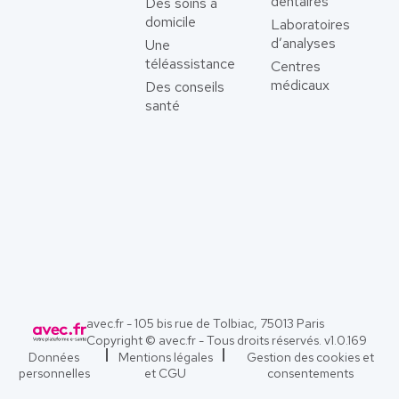
dentaires
Des soins à
domicile
Laboratoires
d’analyses
Une
téléassistance
Centres
médicaux
Des conseils
santé
avec.fr - 105 bis rue de Tolbiac, 75013 Paris
Copyright © avec.fr - Tous droits réservés. v
1.0.169
Données
Mentions légales
Gestion des cookies et
personnelles
et CGU
consentements