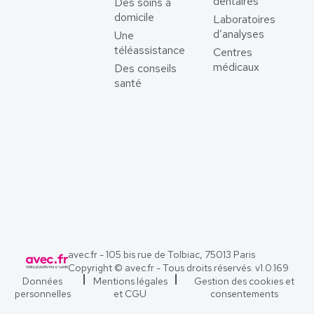
dentaires
Des soins à
domicile
Laboratoires
d’analyses
Une
téléassistance
Centres
médicaux
Des conseils
santé
avec.fr - 105 bis rue de Tolbiac, 75013 Paris
Copyright © avec.fr - Tous droits réservés. v
1.0.169
Données
Mentions légales
Gestion des cookies et
personnelles
et CGU
consentements