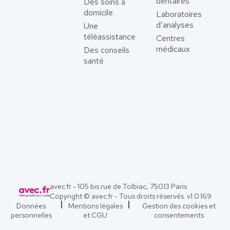
dentaires
Des soins à
domicile
Laboratoires
d’analyses
Une
téléassistance
Centres
médicaux
Des conseils
santé
avec.fr - 105 bis rue de Tolbiac, 75013 Paris
Copyright © avec.fr - Tous droits réservés. v
1.0.169
Données
Mentions légales
Gestion des cookies et
personnelles
et CGU
consentements