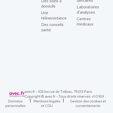
dentaires
Des soins à
domicile
Laboratoires
d’analyses
Une
téléassistance
Centres
médicaux
Des conseils
santé
avec.fr - 105 bis rue de Tolbiac, 75013 Paris
Copyright © avec.fr - Tous droits réservés. v
1.0.169
Données
Mentions légales
Gestion des cookies et
personnelles
et CGU
consentements