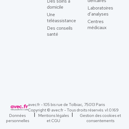
dentaires
Des soins à
domicile
Laboratoires
d’analyses
Une
téléassistance
Centres
médicaux
Des conseils
santé
avec.fr - 105 bis rue de Tolbiac, 75013 Paris
Copyright © avec.fr - Tous droits réservés. v
1.0.169
Données
Mentions légales
Gestion des cookies et
personnelles
et CGU
consentements