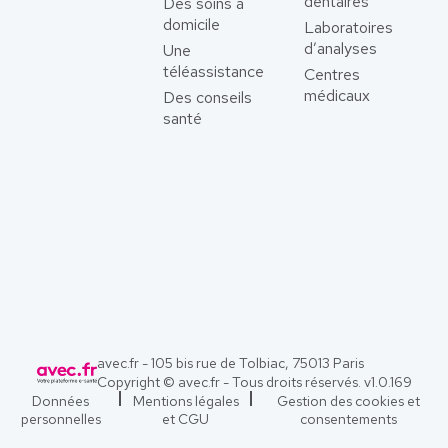
dentaires
Des soins à
domicile
Laboratoires
d’analyses
Une
téléassistance
Centres
médicaux
Des conseils
santé
avec.fr - 105 bis rue de Tolbiac, 75013 Paris
Copyright © avec.fr - Tous droits réservés. v
1.0.169
Données
Mentions légales
Gestion des cookies et
personnelles
et CGU
consentements