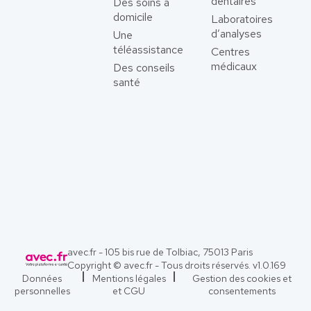
dentaires
Des soins à
domicile
Laboratoires
d’analyses
Une
téléassistance
Centres
médicaux
Des conseils
santé
avec.fr - 105 bis rue de Tolbiac, 75013 Paris
Copyright © avec.fr - Tous droits réservés. v
1.0.169
Données
Mentions légales
Gestion des cookies et
personnelles
et CGU
consentements