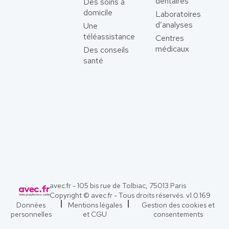
dentaires
Des soins à
domicile
Laboratoires
d’analyses
Une
téléassistance
Centres
médicaux
Des conseils
santé
avec.fr - 105 bis rue de Tolbiac, 75013 Paris
Copyright © avec.fr - Tous droits réservés. v
1.0.169
Données
Mentions légales
Gestion des cookies et
personnelles
et CGU
consentements