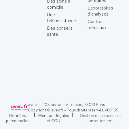
dentaires
Des soins à
domicile
Laboratoires
d’analyses
Une
téléassistance
Centres
médicaux
Des conseils
santé
avec.fr - 105 bis rue de Tolbiac, 75013 Paris
Copyright © avec.fr - Tous droits réservés. v
1.0.169
Données
Mentions légales
Gestion des cookies et
personnelles
et CGU
consentements