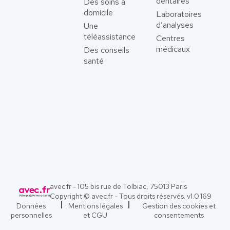
dentaires
Des soins à
domicile
Laboratoires
d’analyses
Une
téléassistance
Centres
médicaux
Des conseils
santé
avec.fr - 105 bis rue de Tolbiac, 75013 Paris
Copyright © avec.fr - Tous droits réservés. v
1.0.169
Données
Mentions légales
Gestion des cookies et
personnelles
et CGU
consentements