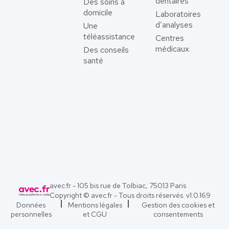
dentaires
Des soins à
domicile
Laboratoires
d’analyses
Une
téléassistance
Centres
médicaux
Des conseils
santé
avec.fr - 105 bis rue de Tolbiac, 75013 Paris
Copyright © avec.fr - Tous droits réservés. v
1.0.169
Données
Mentions légales
Gestion des cookies et
personnelles
et CGU
consentements