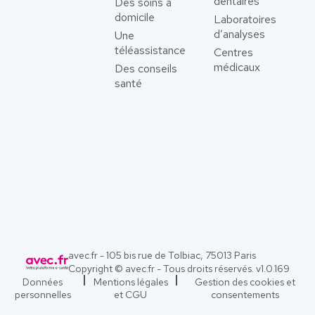
dentaires
Des soins à
domicile
Laboratoires
d’analyses
Une
téléassistance
Centres
médicaux
Des conseils
santé
avec.fr - 105 bis rue de Tolbiac, 75013 Paris
Copyright © avec.fr - Tous droits réservés. v
1.0.169
Données
Mentions légales
Gestion des cookies et
personnelles
et CGU
consentements