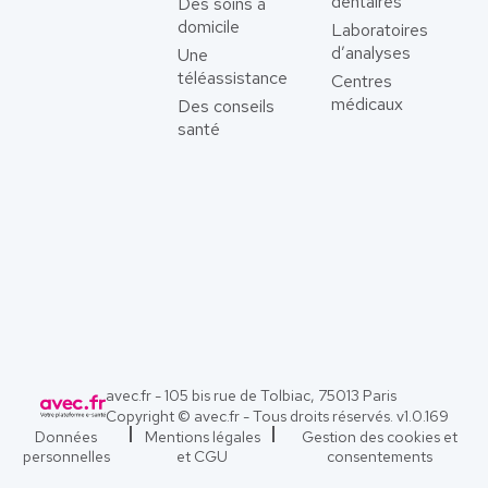
dentaires
Des soins à
domicile
Laboratoires
d’analyses
Une
téléassistance
Centres
médicaux
Des conseils
santé
avec.fr - 105 bis rue de Tolbiac, 75013 Paris
Copyright © avec.fr - Tous droits réservés. v
1.0.169
Données
Mentions légales
Gestion des cookies et
personnelles
et CGU
consentements