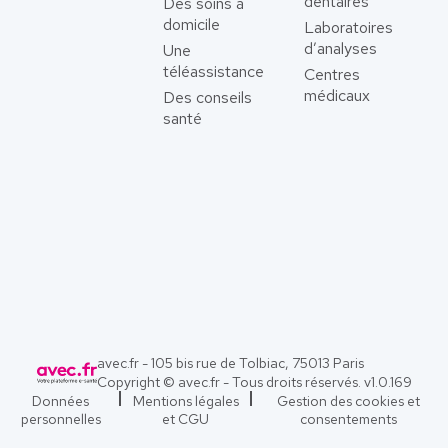
dentaires
Des soins à
domicile
Laboratoires
d’analyses
Une
téléassistance
Centres
médicaux
Des conseils
santé
avec.fr - 105 bis rue de Tolbiac, 75013 Paris
Copyright © avec.fr - Tous droits réservés. v
1.0.169
Données
Mentions légales
Gestion des cookies et
personnelles
et CGU
consentements