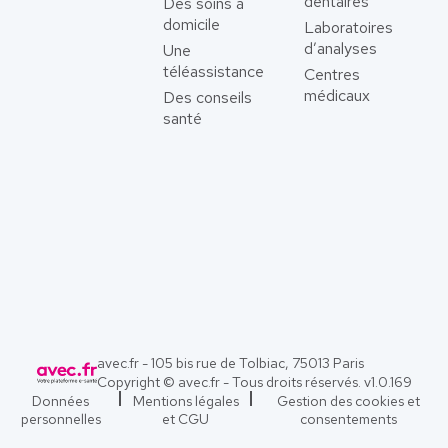
dentaires
Des soins à
domicile
Laboratoires
d’analyses
Une
téléassistance
Centres
médicaux
Des conseils
santé
avec.fr - 105 bis rue de Tolbiac, 75013 Paris
Copyright © avec.fr - Tous droits réservés. v
1.0.169
Données
Mentions légales
Gestion des cookies et
personnelles
et CGU
consentements