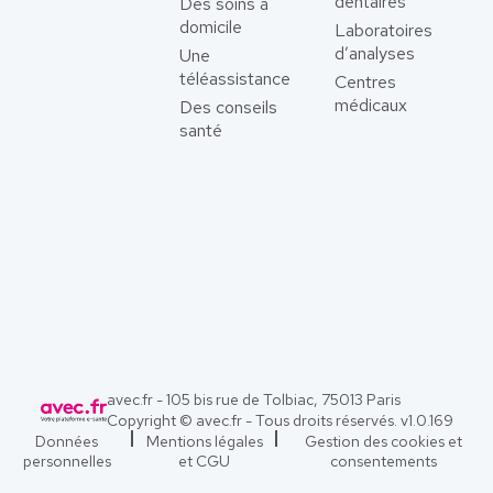
dentaires
Des soins à
domicile
Laboratoires
d’analyses
Une
téléassistance
Centres
médicaux
Des conseils
santé
avec.fr - 105 bis rue de Tolbiac, 75013 Paris
Copyright © avec.fr - Tous droits réservés. v
1.0.169
Données
Mentions légales
Gestion des cookies et
personnelles
et CGU
consentements