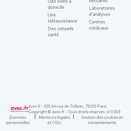
dentaires
Des soins à
domicile
Laboratoires
d’analyses
Une
téléassistance
Centres
médicaux
Des conseils
santé
avec.fr - 105 bis rue de Tolbiac, 75013 Paris
Copyright © avec.fr - Tous droits réservés. v
1.0.169
Données
Mentions légales
Gestion des cookies et
personnelles
et CGU
consentements