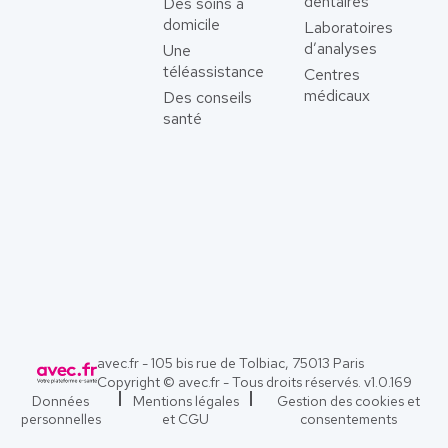
dentaires
Des soins à
domicile
Laboratoires
d’analyses
Une
téléassistance
Centres
médicaux
Des conseils
santé
avec.fr - 105 bis rue de Tolbiac, 75013 Paris
Copyright © avec.fr - Tous droits réservés. v
1.0.169
Données
Mentions légales
Gestion des cookies et
personnelles
et CGU
consentements